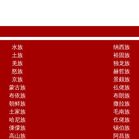
水族
纳西族
土族
裕固族
羌族
独龙族
怒族
赫哲族
京族
景颇族
蒙古族
仫佬族
布依族
布朗族
朝鲜族
撒拉族
土家族
毛南族
哈尼族
仡佬族
傈僳族
锡伯族
高山族
阿昌族