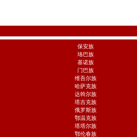
保安族
珞巴族
基诺族
门巴族
维吾尔族
哈萨克族
达斡尔族
塔吉克族
俄罗斯族
鄂温克族
塔塔尔族
鄂伦春族