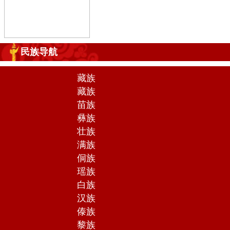
民族导航
藏族
藏族
苗族
彝族
壮族
满族
侗族
瑶族
白族
汉族
傣族
黎族