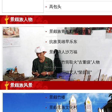
高包头
景颇族人物
景颇族青年歌唱家赵兰芳
抗敌英雄早乐东
景颇诗人沙万福
李勒丁竹筒取火“古董级”人物
景颇族织锦艺人“荣昌苗”
景颇族风景
景颇竹楼
景颇民族文化村