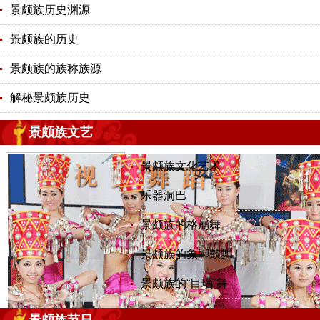
景颇族历史渊源
景颇族的历史
景颇族的族称族源
解秘景颇族历史
景颇族文艺
景颇族文化艺术
乐器洞巴
景颇族的格崩舞
景颇族的象脚鼓舞
景颇族的“目瑙”舞