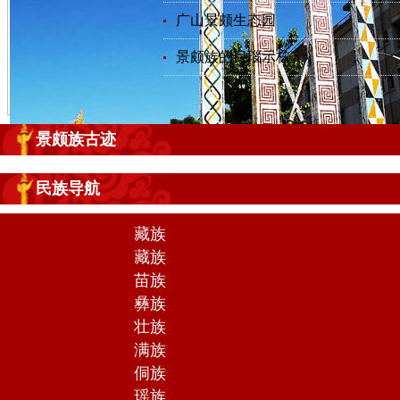
广山景颇生态园
景颇族的目瑙示栋
景颇族古迹
民族导航
藏族
藏族
苗族
彝族
壮族
满族
侗族
瑶族