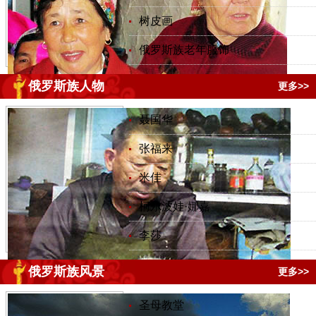
树皮画
俄罗斯族老年服饰
俄罗斯族人物
更多>>
聂国华
张福来
米佳
柯尔波娃·娜嘉
李莎
俄罗斯族风景
更多>>
圣母教堂