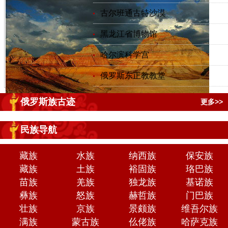
古尔班通古特沙漠
黑龙江省博物馆
哈尔滨科学宫
俄罗斯东正教教堂
俄罗斯族古迹
更多>>
民族导航
藏族
水族
纳西族
保安族
藏族
土族
裕固族
珞巴族
苗族
羌族
独龙族
基诺族
彝族
怒族
赫哲族
门巴族
壮族
京族
景颇族
维吾尔族
满族
蒙古族
仫佬族
哈萨克族