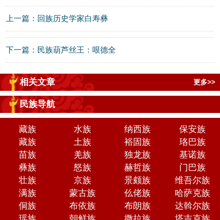
上一篇：
回族历史学家白寿彝
下一篇：
民族葫芦丝王：哏德全
相关文章
更多>>
民族导航
藏族
水族
纳西族
保安族
藏族
土族
裕固族
珞巴族
苗族
羌族
独龙族
基诺族
彝族
怒族
赫哲族
门巴族
壮族
京族
景颇族
维吾尔族
满族
蒙古族
仫佬族
哈萨克族
侗族
布依族
布朗族
达斡尔族
瑶族
朝鲜族
撒拉族
塔吉克族