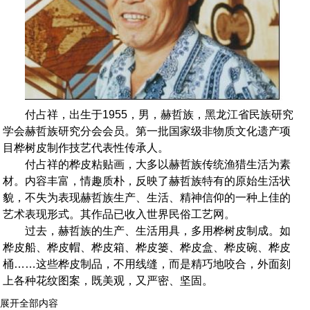
付占祥，出生于1955，男，赫哲族，黑龙江省民族研究
学会赫哲族研究分会会员。第一批国家级非物质文化遗产项
目桦树皮制作技艺代表性传承人。
付占祥的桦皮粘贴画，大多以赫哲族传统渔猎生活为素
材。内容丰富，情趣质朴，反映了赫哲族特有的原始生活状
貌，不失为表现赫哲族生产、生活、精神信仰的一种上佳的
艺术表现形式。其作品已收入世界民俗工艺网。
过去，赫哲族的生产、生活用具，多用桦树皮制成。如
桦皮船、桦皮帽、桦皮箱、桦皮篓、桦皮盒、桦皮碗、桦皮
桶……这些桦皮制品，不用线缝，而是精巧地咬合，外面刻
上各种花纹图案，既美观，又严密、坚固。
展开全部内容