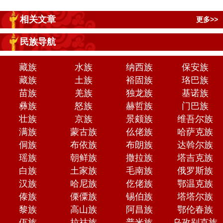
相关文章
更多>>
民族导航
藏族
水族
纳西族
保安族
藏族
土族
裕固族
珞巴族
苗族
羌族
独龙族
基诺族
彝族
怒族
赫哲族
门巴族
壮族
京族
景颇族
维吾尔族
满族
蒙古族
仫佬族
哈萨克族
侗族
布依族
布朗族
达斡尔族
瑶族
朝鲜族
撒拉族
塔吉克族
白族
土家族
毛南族
俄罗斯族
汉族
哈尼族
仡佬族
鄂温克族
傣族
傈僳族
锡伯族
塔塔尔族
黎族
高山族
阿昌族
鄂伦春族
佤族
拉祜族
普米族
乌孜别克族