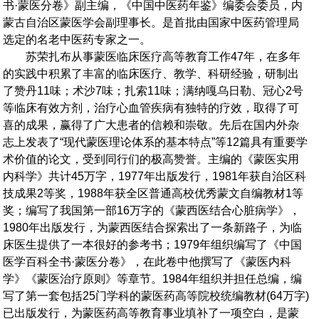
书·蒙医分卷》副主编，《中国中医药年鉴》编委会委员，内
蒙古自治区蒙医学会副理事长。是首批由国家中医药管理局
选定的名老中医药专家之一。
苏荣扎布从事蒙医临床医疗高等教育工作47年，在多年
的实践中积累了丰富的临床医疗、教学、科研经验，研制出
了赞丹11味；术沙7味；扎索11味；满纳嘎乌日勒、冠心2号
等临床有效方剂，治疗心血管疾病有独特的疗效，取得了可
喜的成果，赢得了广大患者的信赖和崇敬。先后在国内外杂
志上发表了“现代蒙医理论体系的基本特点”等12篇具有重要学
术价值的论文，受到同行们的极高赞誉。主编的《蒙医实用
内科学》共计45万字，1977年出版发行，1981年获自治区科
技成果2等奖，1988年获全区普通高校优秀蒙文自编教材1等
奖；编写了我国第一部16万字的《蒙西医结合心脏病学》，
1980年出版发行，为蒙西医结合探索出了一条新路子，为临
床医生提供了一本很好的参考书；1979年组织编写了《中国
医学百科全书·蒙医分卷》，在此卷中他撰写了《蒙医内科
学》《蒙医治疗原则》等章节。1984年组织并担任总编，编
写了第一套包括25门学科的蒙医药高等院校统编教材(64万字)
已出版发行，为蒙医药高等教育事业填补了一项空白，是蒙