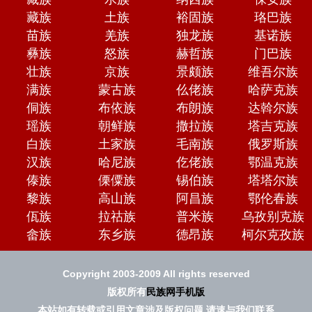
藏族
土族
裕固族
珞巴族
苗族
羌族
独龙族
基诺族
彝族
怒族
赫哲族
门巴族
壮族
京族
景颇族
维吾尔族
满族
蒙古族
仫佬族
哈萨克族
侗族
布依族
布朗族
达斡尔族
瑶族
朝鲜族
撒拉族
塔吉克族
白族
土家族
毛南族
俄罗斯族
汉族
哈尼族
仡佬族
鄂温克族
傣族
傈僳族
锡伯族
塔塔尔族
黎族
高山族
阿昌族
鄂伦春族
佤族
拉祜族
普米族
乌孜别克族
畲族
东乡族
德昂族
柯尔克孜族
Copyright 2003-2009 All rights reserved
版权所有
民族网手机版
本站如有转载或引用文章涉及版权问题 请速与我们联系